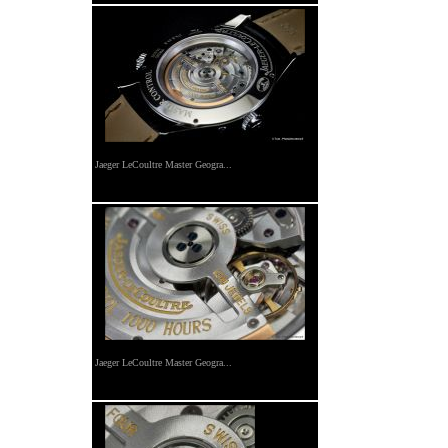
Jaeger LeCoultre Master Geogra...
Jaeger LeCoultre Master Geogra...