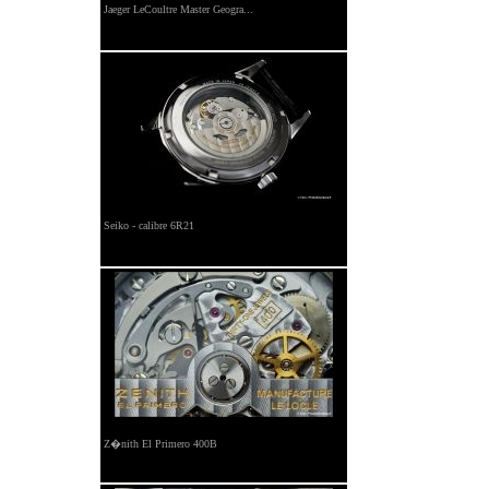
Jaeger LeCoultre Master Geogra...
Seiko - calibre 6R21
Z�nith El Primero 400B