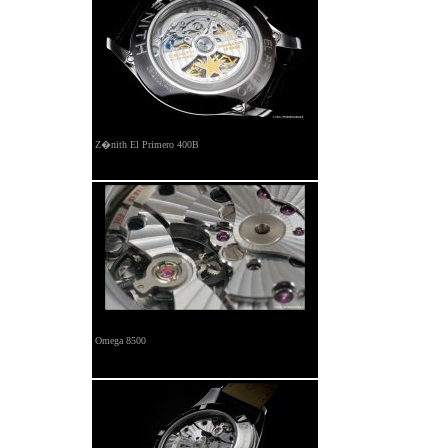
Z�nith El Primero 400B
Omega 8500